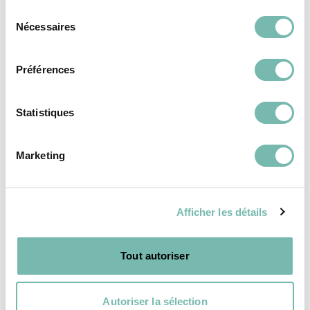
Sélection
Électro
Nécessaires
du
Bricolage & Matériaux
consentement
Livres & Culture
Préférences
Vélos
High-Tech
Statistiques
Pépites
Marketing
Modes de livraison
Retours et remboursement
Moyens de paiement
Afficher les détails
FAQ
Contact
Tout autoriser
Mentions légales
Vie Privée
Autoriser la sélection