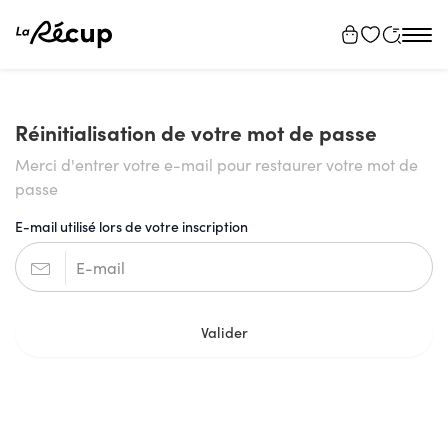
Tog
navi
Réinitialisation de votre mot de passe
Merci d'entrer votre e-mail pour restaurer votre mot de
passe
E-mail utilisé lors de votre inscription
Valider