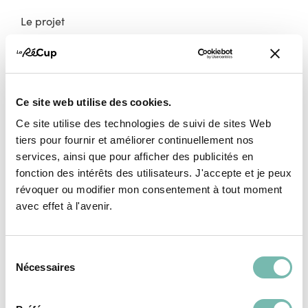
Le projet
Nos membres vendeurs
Notre modèle coopératif
Notre garantie qualité
Ce site web utilise des cookies.
Devenir vendeur
Ce site utilise des technologies de suivi de sites Web
tiers pour fournir et améliorer continuellement nos
Maison & Déco
services, ainsi que pour afficher des publicités en
Mode
fonction des intérêts des utilisateurs. J'accepte et je peux
Électro
révoquer ou modifier mon consentement à tout moment
avec effet à l'avenir.
Bricolage & Matériaux
Livres & Culture
Sélection
Vélos
Nécessaires
du
High-Tech
consentement
Pépites