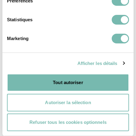
Préférences
Modes de livraison
Statistiques
Retours et remboursement
Moyens de paiement
Marketing
FAQ
Contact
Mentions légales
Afficher les détails
Vie Privée
Charte Cookies
Tout autoriser
Conditions Générales d'Utilisation
Autoriser la sélection
Français
Refuser tous les cookies optionnels
Ne manquez rien de LaRecup !