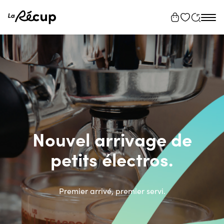
Tog
navi
Nouvel arrivage de
petits électros.
Premier arrivé, premier servi.