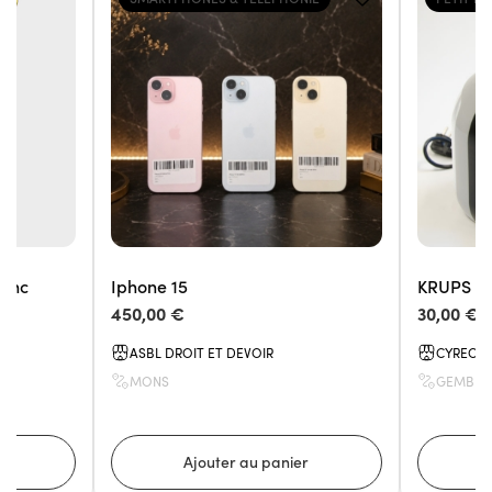
lanc
Iphone 15
KRUPS KP
450,00 €
30,00 €
ASBL DROIT ET DEVOIR
CYREO
MONS
GEMBLO