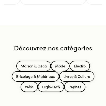
Découvrez nos catégories
Maison & Déco
Mode
Électro
Bricolage & Matériaux
Livres & Culture
Vélos
High-Tech
Pépites