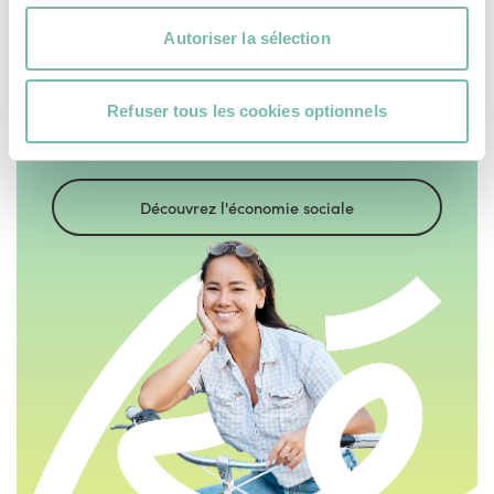
Autoriser la sélection
Choisir l'économie sociale,
c'est choisir l'humain avant
Refuser tous les cookies optionnels
le profit.
Découvrez l'économie sociale