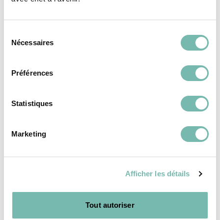
Sélection
Domicile, Point Relais et Click & Collect entre 5 à 10 jours
Nécessaires
du
Découvrez les boutiques
autour de vous
consentement
Préférences
Paiement sécurisé
Vos données sont protégées
Statistiques
Garantie
Tous les articles ont été vérifiés et sont garantis 1 an
Marketing
Assistance
Mise en contact direct avec nos vendeurs
Afficher les détails
Tout autoriser