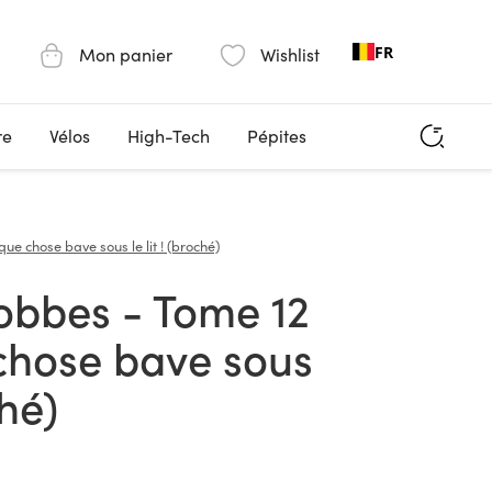
FR
Mon panier
Wishlist
re
Vélos
High-Tech
Pépites
que chose bave sous le lit ! (broché)
chose bave sous
ché)