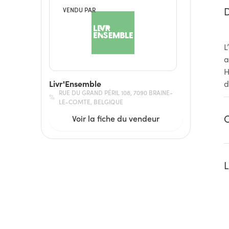
D
VENDU PAR
L
a
H
Livr'Ensemble
d
RUE DU GRAND PÉRIL 108, 7090 BRAINE-
LE-COMTE, BELGIQUE
C
Voir la fiche du vendeur
L