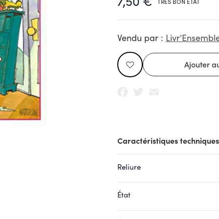
7,50 €
TRÈS BON ÉTAT
Vendu par :
Livr'Ensembl
Facebook
Twitter
Email
Caractéristiques techniques
Reliure
État