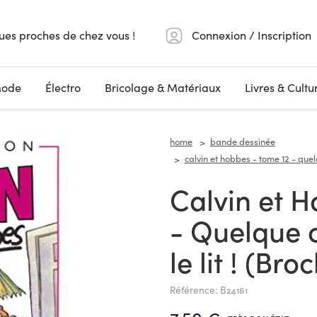
ues proches de chez vous !
Connexion / Inscription
ode
Électro
Bricolage & Matériaux
Livres & Cultu
home
bande dessinée
calvin et hobbes - tome 12 - quel
Calvin et Hobbes - Tome 12
- Quelque 
le lit ! (Bro
Référence: B24161