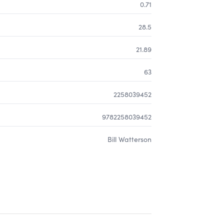
0.71
28.5
21.89
63
2258039452
9782258039452
Bill Watterson