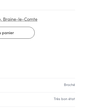
e, Braine-le-Comte
Broché
Très bon état