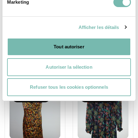
Marketing
Pailleté Des Petits
Zébrée Essentiel
Hauts
Antwerp
31,00 €
31,00 €
Afficher les détails
LES PETITS RIENS ASBL
LES PETITS RIENS ASBL
IXELLES
IXELLES
Tout autoriser
Autoriser la sélection
Refuser tous les cookies optionnels
VÊTEMENTS
VÊTEMENTS
FEMME
FEMME