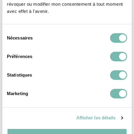
SACS
SACS
révoquer ou modifier mon consentement à tout moment
avec effet à l'avenir.
Sélection
Nécessaires
du
consentement
Sac À Main Cuir
Sac À Main Vintage
Préférences
Rouge Nobody
Bordeaux En Cuir
24,00 €
Balini Baldini
Statistiques
17,00 €
LES PETITS RIENS ASBL
LES PETITS RIENS ASBL
IXELLES
Marketing
IXELLES
Afficher les détails