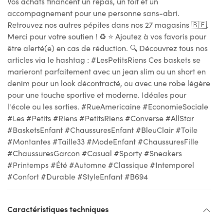
Vos achats financent un repas, un toit et un
accompagnement pour une personne sans-abri.
Retrouvez nos autres pépites dans nos 27 magasins 🇧🇪.
Merci pour votre soutien ! ♻ ⭐ Ajoutez à vos favoris pour
être alerté(e) en cas de réduction. 🔍 Découvrez tous nos
articles via le hashtag : #LesPetitsRiens Ces baskets se
marieront parfaitement avec un jean slim ou un short en
denim pour un look décontracté, ou avec une robe légère
pour une touche sportive et moderne. Idéales pour
l'école ou les sorties. #RueAmericaine #EconomieSociale
#Les #Petits #Riens #PetitsRiens #Converse #AllStar
#BasketsEnfant #ChaussuresEnfant #BleuClair #Toile
#Montantes #Taille33 #ModeEnfant #ChaussuresFille
#ChaussuresGarcon #Casual #Sporty #Sneakers
#Printemps #Été #Automne #Classique #Intemporel
#Confort #Durable #StyleEnfant #B694
Caractéristiques techniques