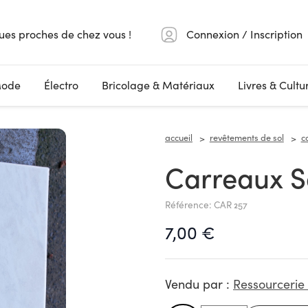
ues proches de chez vous !
Connexion / Inscription
ode
Électro
Bricolage & Matériaux
Livres & Cultu
accueil
revêtements de sol
c
Carreaux 
Référence: CAR 257
7,00 €
Vendu par :
Ressourcerie 