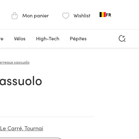
FR
Mon panier
Wishlist
re
Vélos
High-Tech
Pépites
arreaux sassuolo
Sassuolo
Le Carré, Tournai