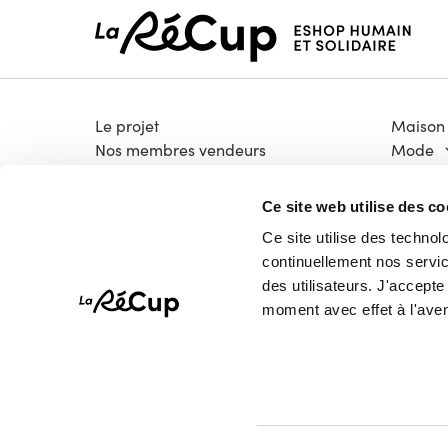
Le projet
Maison
Nos membres vendeurs
Mode
Notre modèle coopératif
Électro
Notre garantie qualité
Bricola
Ce site web utilise des co
Devenir vendeur
Livres &
Ce site utilise des technol
Vélos
continuellement nos service
High-T
des utilisateurs. J'accept
Pépites
moment avec effet à l'aven