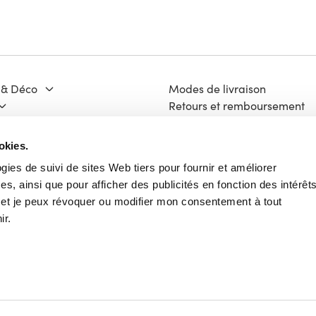
 & Déco
Modes de livraison
Retours et remboursement
Moyens de paiement
ge & Matériaux
FAQ
okies.
 Culture
Contact
ogies de suivi de sites Web tiers pour fournir et améliorer
Mentions légales
s, ainsi que pour afficher des publicités en fonction des intérêt
ech
Vie Privée
e et je peux révoquer ou modifier mon consentement à tout
Charte Cookies
ir.
Conditions Générales d'Utili
Français