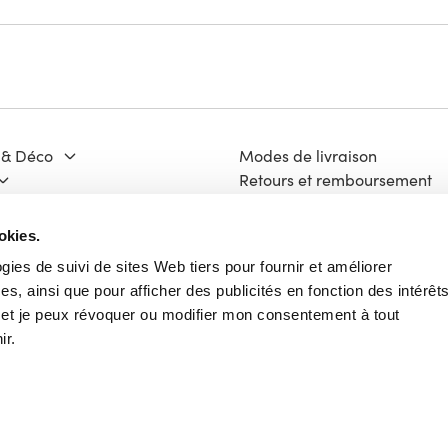
 & Déco
Modes de livraison
Retours et remboursement
Moyens de paiement
ge & Matériaux
FAQ
okies.
 Culture
Contact
ogies de suivi de sites Web tiers pour fournir et améliorer
Mentions légales
s, ainsi que pour afficher des publicités en fonction des intérêt
ech
Vie Privée
e et je peux révoquer ou modifier mon consentement à tout
Charte Cookies
ir.
Conditions Générales d'Utili
Français