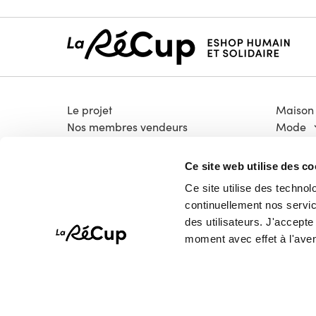
Le projet
Maison
Nos membres vendeurs
Mode
Notre modèle coopératif
Électro
Notre garantie qualité
Bricola
Ce site web utilise des co
Devenir vendeur
Livres &
Ce site utilise des technol
Vélos
continuellement nos service
High-T
des utilisateurs. J'accept
Pépites
moment avec effet à l'aven