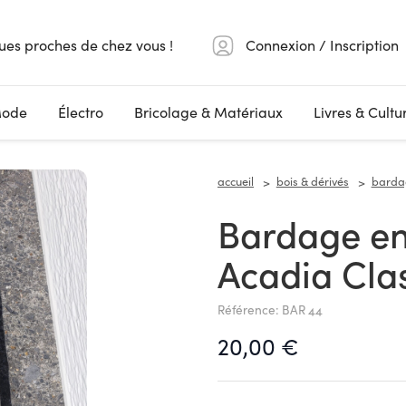
ues proches de chez vous !
Connexion / Inscription
ode
Électro
Bricolage & Matériaux
Livres & Cultu
accueil
bois & dérivés
bardag
Bardage en bois Kaycan
Acadia Clas
Référence: BAR 44
20,00 €