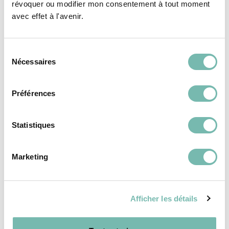
révoquer ou modifier mon consentement à tout moment
REVÊTEMENTS DE
REVÊTEMENTS DE
avec effet à l'avenir.
SOL
SOL
Sélection
Nécessaires
du
consentement
Préférences
Carreaux blanc
Carreaux style
brillant
parquet
Statistiques
7,00 €
8,00 €
RESSOURCERIE LE CARRÉ
RESSOURCERIE LE CARRÉ
Marketing
TOURNAI
TOURNAI
Afficher les détails