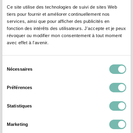
Ce site utilise des technologies de suivi de sites Web
tiers pour fournir et améliorer continuellement nos
Vous pourriez aussi
services, ainsi que pour afficher des publicités en
aimer...
fonction des intérêts des utilisateurs. J'accepte et je peux
révoquer ou modifier mon consentement à tout moment
avec effet à l'avenir.
VÊTEMENTS
VÊTEMENTS
FEMME
FEMME
Sélection
Nécessaires
du
consentement
Préférences
Statistiques
Robe En Velours
Robe Courte Fluide
Pailleté Des Petits
Zébrée Essentiel
Marketing
Hauts
Antwerp
31,00 €
31,00 €