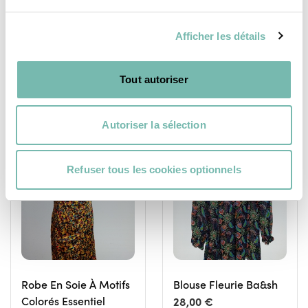
LES PETITS RIENS ASBL
LES PETITS RIENS ASBL
Afficher les détails
IXELLES
IXELLES
Tout autoriser
Autoriser la sélection
VÊTEMENTS
VÊTEMENTS
Refuser tous les cookies optionnels
FEMME
FEMME
Robe En Soie À Motifs
Blouse Fleurie Ba&sh
Colorés Essentiel
28,00 €