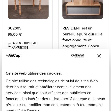
SU2805
RÉSILIENT est un
95,00 €
bureau épuré qui allie
fonctionnalité et
LA RESSOURCERIE
engagement. Conçu
NAMUROISE
et fabriqué dans notre
NAMUR
atelier de menuiserie,
Il intègre des solutions
de rangement
Ce site web utilise des cookies.
discrètes dans une
ligne sobre et
Ce site utilise des technologies de suivi de sites Web
élégante.
tiers pour fournir et améliorer continuellement nos
2 970,00 €
services, ainsi que pour afficher des publicités en
fonction des intérêts des utilisateurs. J'accepte et je peux
LA RESSOURCERIE
révoquer ou modifier mon consentement à tout moment
NAMUROISE
avec effet à l'avenir.