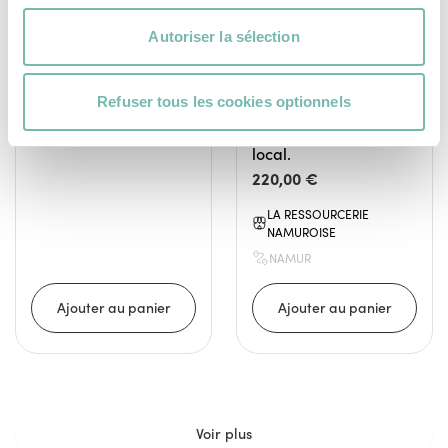
l’élégance sobre avec
NAMUR
son assise en bois de
Autoriser la sélection
récupération massif et
ses deux pièces
Refuser tous les cookies optionnels
métalliques façonnées
par un ferronnier
local.
220,00 €
LA RESSOURCERIE
NAMUROISE
NAMUR
Voir plus