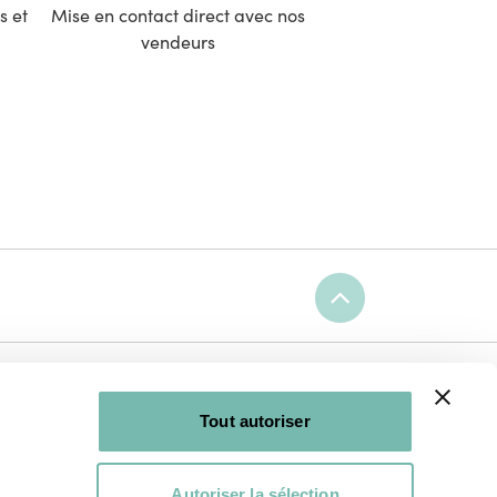
s et
Mise en contact direct avec nos
vendeurs
Ne manquez rien de LaRecup !
Recevez les dernières trouvailles,
Tout autoriser
bons plans et nouveautés.
s
Autoriser la sélection