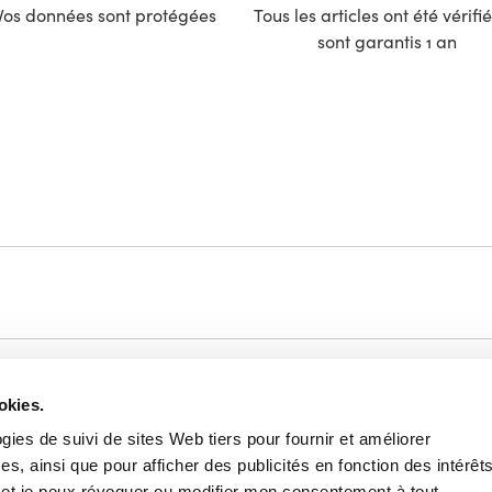
Vos données sont protégées
Tous les articles ont été vérifié
sont garantis 1 an
 & Déco
Modes de livraison
okies.
Retours et remboursement
ogies de suivi de sites Web tiers pour fournir et améliorer
Moyens de paiement
s, ainsi que pour afficher des publicités en fonction des intérêt
ge & Matériaux
FAQ
e et je peux révoquer ou modifier mon consentement à tout