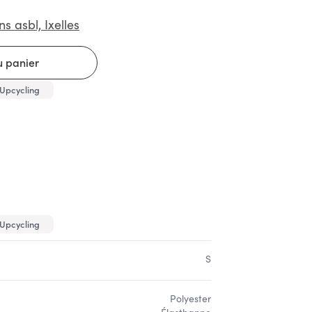
ns asbl, Ixelles
Upcycling
Upcycling
S
Polyester