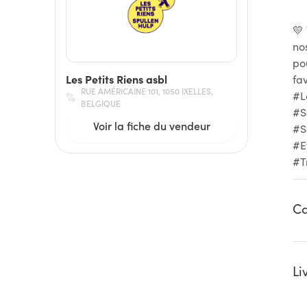
💛
no
po
Les Petits Riens asbl
fa
RUE AMÉRICAINE 101, 1050 IXELLES,
#L
BELGIQUE
#S
Voir la fiche du vendeur
#S
#E
#T
Ca
Li