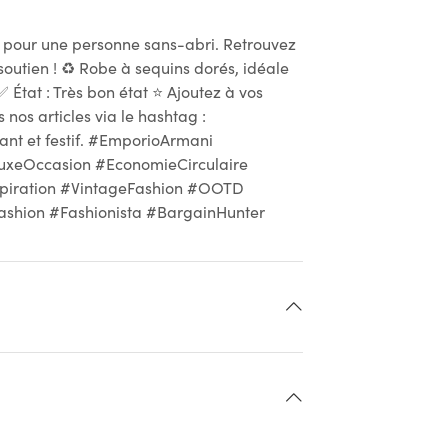
t pour une personne sans-abri. Retrouvez
soutien ! ♻ Robe à sequins dorés, idéale
✅ État : Très bon état ⭐ Ajoutez à vos
 nos articles via le hashtag :
gant et festif. #EmporioArmani
xeOccasion #EconomieCirculaire
spiration #VintageFashion #OOTD
ashion #Fashionista #BargainHunter