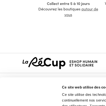
Collect entre 5 à 10 jours
Découvrez les boutiques
autour de
vous
Le projet
Maison
Ce site web utilise des co
Nos membres vendeurs
Mode
Ce site utilise des technol
Notre modèle coopératif
Électro
continuellement nos service
Notre garantie qualité
Bricola
des utilisateurs. J'accept