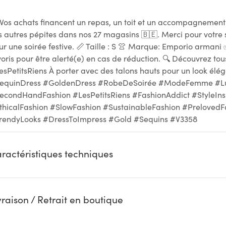
 Vos achats financent un repas, un toit et un accompagnemen
s autres pépites dans nos 27 magasins 🇧🇪. Merci pour votre 
ur une soirée festive. 📏 Taille : S 👚 Marque: Emporio armani 
voris pour être alerté(e) en cas de réduction. 🔍 Découvrez tous
esPetitsRiens À porter avec des talons hauts pour un look élé
equinDress #GoldenDress #RobeDeSoirée #ModeFemme #Lu
econdHandFashion #LesPetitsRiens #FashionAddict #StyleIn
thicalFashion #SlowFashion #SustainableFashion #PrelovedF
rendyLooks #DressToImpress #Gold #Sequins #V3358
ractéristiques techniques
vraison / Retrait en boutique