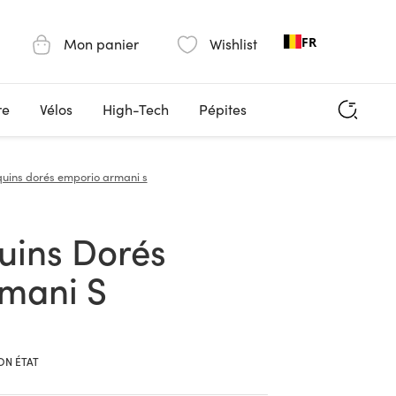
FR
Mon panier
Wishlist
re
Vélos
High-Tech
Pépites
quins dorés emporio armani s
mani S
ON ÉTAT