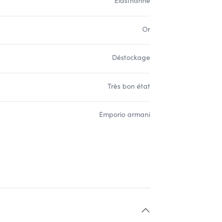
Élasthanne
Or
Déstockage
Très bon état
Emporio armani