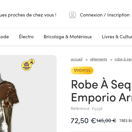
ues proches de chez vous !
Connexion / Inscription
ode
Électro
Bricolage & Matériaux
Livres & Cultu
accueil
vêtements
robe à se
PÉPITES
Robe À Sequins Dorés
Emporio Ar
Référence: V3358
72,50 €
145,00 €
TRÈS B