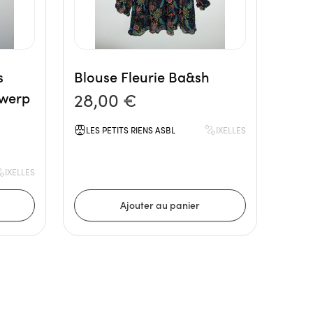
s
Blouse Fleurie Ba&sh
twerp
28,00 €
LES PETITS RIENS ASBL
IXELLES
IXELLES