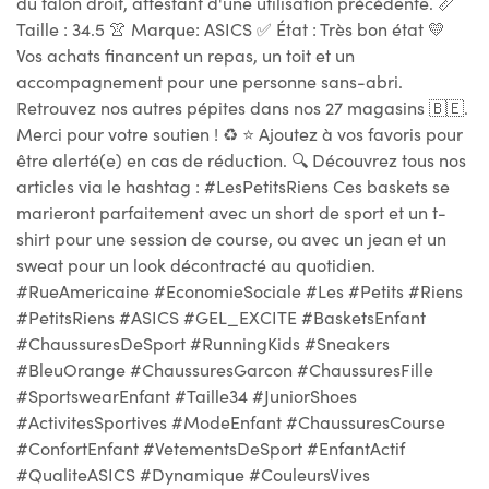
du talon droit, attestant d'une utilisation précédente. 📏
Taille : 34.5 👚 Marque: ASICS ✅ État : Très bon état 💛
Vos achats financent un repas, un toit et un
accompagnement pour une personne sans-abri.
Retrouvez nos autres pépites dans nos 27 magasins 🇧🇪.
Merci pour votre soutien ! ♻ ⭐ Ajoutez à vos favoris pour
être alerté(e) en cas de réduction. 🔍 Découvrez tous nos
articles via le hashtag : #LesPetitsRiens Ces baskets se
marieront parfaitement avec un short de sport et un t-
shirt pour une session de course, ou avec un jean et un
sweat pour un look décontracté au quotidien.
#RueAmericaine #EconomieSociale #Les #Petits #Riens
#PetitsRiens #ASICS #GEL_EXCITE #BasketsEnfant
#ChaussuresDeSport #RunningKids #Sneakers
#BleuOrange #ChaussuresGarcon #ChaussuresFille
#SportswearEnfant #Taille34 #JuniorShoes
#ActivitesSportives #ModeEnfant #ChaussuresCourse
#ConfortEnfant #VetementsDeSport #EnfantActif
#QualiteASICS #Dynamique #CouleursVives