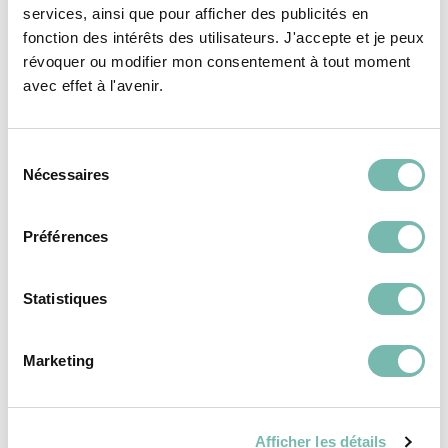
aimer...
services, ainsi que pour afficher des publicités en
fonction des intérêts des utilisateurs. J'accepte et je peux
révoquer ou modifier mon consentement à tout moment
avec effet à l'avenir.
PÉPITES
VÊTEMENTS
FEMME
VÊTEMENTS
Sélection
Nécessaires
du
consentement
Préférences
Gilet Cachemire Bleu
Pull En Maille Fine
Statistiques
Marine Eric Bompard
Blanc Karen Millen L
M
17,00 €
44,00 €
Marketing
LES PETITS RIENS ASBL
LES PETITS RIENS ASBL
IXELLES
IXELLES
Afficher les détails