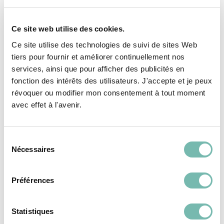
Ce site web utilise des cookies.
Ce site utilise des technologies de suivi de sites Web
tiers pour fournir et améliorer continuellement nos
Iphone 14
Iphone 15
services, ainsi que pour afficher des publicités en
350,00 €
450,00 €
fonction des intérêts des utilisateurs. J'accepte et je peux
révoquer ou modifier mon consentement à tout moment
ASBL DROIT ET DEVOIR
ASBL DROIT ET DEVOIR
avec effet à l'avenir.
MONS
MONS
Sélection
Nécessaires
du
consentement
Préférences
ORDINATEURS &
ORDINATEURS &
TABLETTES
TABLETTES
Statistiques