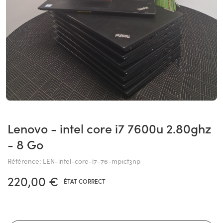
lenovo - intel core i7 7600u 2.80ghz
- 8 Go
Référence: LEN-intel-core-i7-76-mp1ct3np
220,00 €
ÉTAT CORRECT