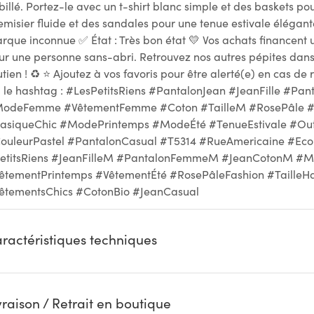
billé. Portez-le avec un t-shirt blanc simple et des baskets po
emisier fluide et des sandales pour une tenue estivale élégante
rque inconnue ✅ État : Très bon état 💛 Vos achats financent
ur une personne sans-abri. Retrouvez nos autres pépites dans
utien ! ♻ ⭐ Ajoutez à vos favoris pour être alerté(e) en cas de 
a le hashtag : #LesPetitsRiens #PantalonJean #JeanFille #Pa
odeFemme #VêtementFemme #Coton #TailleM #RosePâle #Co
asiqueChic #ModePrintemps #ModeÉté #TenueEstivale #Outfi
ouleurPastel #PantalonCasual #T5314 #RueAmericaine #Econ
etitsRiens #JeanFilleM #PantalonFemmeM #JeanCotonM #M
êtementPrintemps #VêtementÉté #RosePâleFashion #TailleH
êtementsChics #CotonBio #JeanCasual
ractéristiques techniques
vraison / Retrait en boutique