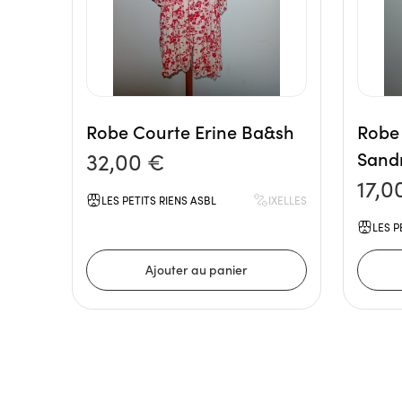
Robe Courte Erine Ba&sh
Robe 
32,00 €
Sand
17,0
LES PETITS RIENS ASBL
IXELLES
LES P