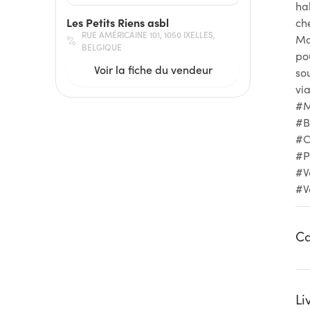
ha
Les Petits Riens asbl
ch
RUE AMÉRICAINE 101, 1050 IXELLES,
Ma
BELGIQUE
po
Voir la fiche du vendeur
so
vi
#M
#B
#C
#P
#V
#V
Ca
Li