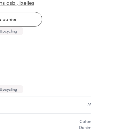
ns asbl, Ixelles
Upcycling
Upcycling
M
Coton
Denim