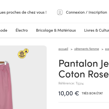
ues proches de chez vous !
Connexion / Inscription
ode
Électro
Bricolage & Matériaux
Livres & Cultu
accueil
vêtements femme
pa
Pantalon Jean Taille Haute
Coton Rose
Référence: T5314
10,00 €
TRÈS BON ÉTAT