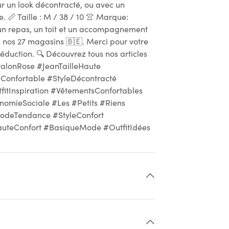
ur un look décontracté, ou avec un
. 📏 Taille : M / 38 / 10 👚 Marque:
 un repas, un toit et un accompagnement
 nos 27 magasins 🇧🇪. Merci pour votre
réduction. 🔍 Découvrez tous nos articles
ntalonRose #JeanTailleHaute
nfortable #StyleDécontracté
tInspiration #VêtementsConfortables
omieSociale #Les #Petits #Riens
odeTendance #StyleConfort
auteConfort #BasiqueMode #OutfitIdées