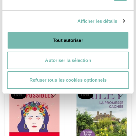
Plus grand que le ciel
Sur tes traces
Afficher les détails
9,15 €
4,99 €
LIVR'ENSEMBLE
LIVR'ENSEMBLE
Tout autoriser
BRAINE-LE-COMTE
BRAINE-LE-COMTE
Autoriser la sélection
Refuser tous les cookies optionnels
LIVRE
LIVRE