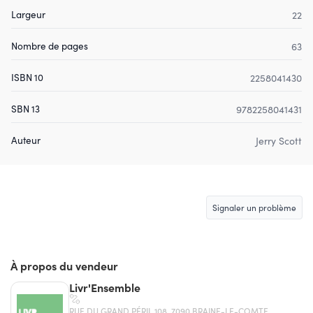
Largeur
22
Nombre de pages
63
ISBN 10
2258041430
SBN 13
9782258041431
Auteur
Jerry Scott
Signaler un problème
À propos du vendeur
Livr'Ensemble
RUE DU GRAND PÉRIL 108, 7090 BRAINE-LE-COMTE,