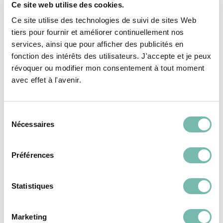
Ce site web utilise des cookies.
26 mars 2026
Parfait
Ce site utilise des technologies de suivi de sites Web
tiers pour fournir et améliorer continuellement nos
services, ainsi que pour afficher des publicités en
fonction des intérêts des utilisateurs. J'accepte et je peux
révoquer ou modifier mon consentement à tout moment
avec effet à l'avenir.
Vous pourriez aussi
aimer...
Sélection
Nécessaires
du
consentement
Préférences
LIVRE
LIVRE
Statistiques
Marketing