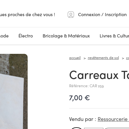
ues proches de chez vous !
Connexion / Inscription
ode
Électro
Bricolage & Matériaux
Livres & Cultu
accueil
revêtements de sol
c
Carreaux 
Référence: CAR 259
7,00 €
Vendu par :
Ressourcerie 