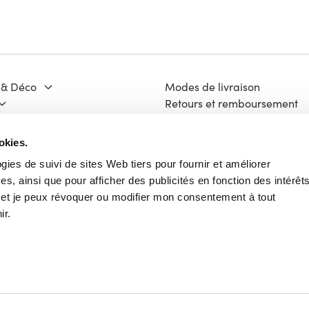
 & Déco
Modes de livraison
Retours et remboursement
Moyens de paiement
ge & Matériaux
FAQ
okies.
 Culture
Contact
ogies de suivi de sites Web tiers pour fournir et améliorer
Mentions légales
s, ainsi que pour afficher des publicités en fonction des intérêt
ech
Vie Privée
e et je peux révoquer ou modifier mon consentement à tout
Charte Cookies
ir.
Conditions Générales d'Utili
Français