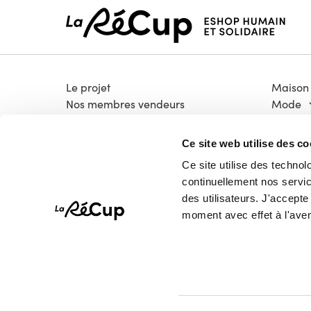
Le projet
Maison
Nos membres vendeurs
Mode
Notre modèle coopératif
Électro
Notre garantie qualité
Bricola
Ce site web utilise des co
Devenir vendeur
Livres &
Ce site utilise des technol
Vélos
continuellement nos service
High-T
des utilisateurs. J'accept
Pépites
moment avec effet à l'aven