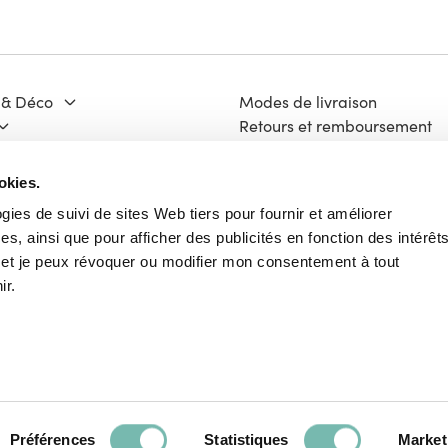
 & Déco
Modes de livraison
Retours et remboursement
Moyens de paiement
ge & Matériaux
FAQ
okies.
 Culture
Contact
ogies de suivi de sites Web tiers pour fournir et améliorer
Mentions légales
s, ainsi que pour afficher des publicités en fonction des intérêt
ech
Vie Privée
e et je peux révoquer ou modifier mon consentement à tout
Charte Cookies
ir.
Conditions Générales d'Utili
Français
Préférences
Statistiques
Market
Paieme