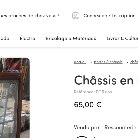
ues proches de chez vous !
Connexion / Inscription
ode
Électro
Bricolage & Matériaux
Livres & Cultu
accueil
portes & châssis
châs
Châssis en 
Référence: POR 890
65,00 €
Vendu par :
Ressourcerie 