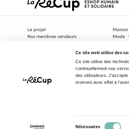
Le projet
Maison
Nos membres vendeurs
Mode
Notre modèle coopératif
Électro
Notre garantie qualité
Bricola
Ce site web utilise des co
Devenir vendeur
Livres &
Ce site utilise des technol
Vélos
continuellement nos service
High-T
des utilisateurs. J'accept
Pépites
moment avec effet à l'aven
Sélection
Tous droits réservés © La Récup.be 2026
Nécessaires