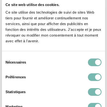
Châssis en PVC
Carreaux ocre brûlé
Ce site web utilise des cookies.
double ouvrant oscillo
7,00 €
Ce site utilise des technologies de suivi de sites Web
battant
RESSOURCERIE LE CARRÉ
tiers pour fournir et améliorer continuellement nos
60,00 €
TOURNAI
services, ainsi que pour afficher des publicités en
RESSOURCERIE LE CARRÉ
fonction des intérêts des utilisateurs. J'accepte et je peux
TOURNAI
révoquer ou modifier mon consentement à tout moment
avec effet à l'avenir.
Sélection
Nécessaires
du
consentement
REVÊTEMENTS DE
REVÊTEMENTS DE
Préférences
SOL
SOL
Statistiques
Marketing