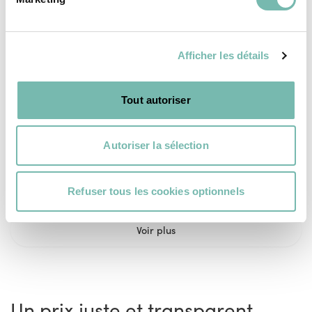
Carreaux blanc
Carreaux style
brillant
parquet
Afficher les détails
7,00 €
8,00 €
RESSOURCERIE LE CARRÉ
RESSOURCERIE LE CARRÉ
Tout autoriser
TOURNAI
TOURNAI
Autoriser la sélection
Refuser tous les cookies optionnels
Voir plus
Un prix juste et transparent