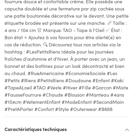
fourrure douce et confortable crème. Elle possède une
capuche doublée et une fermeture par zip cachée sous
une patte boutonnée décorative sur le devant. Une petite
étiquette brodée est présente sur une manche. 📏 Taille :
4 ans / 104 cm 👚 Marque: TAO - Tape à l'Oeil ✅ État :
Bon état ⭐ Ajoutez à vos favoris pour être alerté(e) en
cas de réduction. 🔍 Découvrez tous nos articles via le
hashtag : #LesPetitsRiens Idéale pour les journées
fraîches d'automne et d'hiver. À porter avec un jean, un
bonnet et des bottines pour un look décontracté et bien
au chaud. #RueAmericaine #EconomieSociale #Les
#Petits #Riens #PetitsRiens #Doudoune #Enfant #Kaki
#TapeALoeil #TAO #Veste #Hiver #Fille #Garcon #Mixte
#FausseFourrure #Chaude #Blouson #Manteau #4ans
#104cm #VetementEnfant #ModeEnfant #SecondMain
#PretAPorter #Confort #Style #Outerwear #B668
Caractéristiques techniques