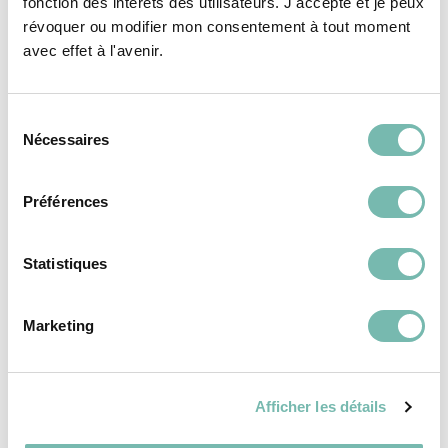
fonction des intérêts des utilisateurs. J'accepte et je peux
VÊTEMENTS
VÊTEMENTS
FEMME
FEMME
révoquer ou modifier mon consentement à tout moment
avec effet à l'avenir.
Sélection
Nécessaires
du
consentement
Robe En Velours
Robe Courte Fluide
Préférences
Pailleté Des Petits
Zébrée Essentiel
Hauts
Antwerp
31,00 €
31,00 €
Statistiques
LES PETITS RIENS ASBL
LES PETITS RIENS ASBL
IXELLES
IXELLES
Marketing
Afficher les détails