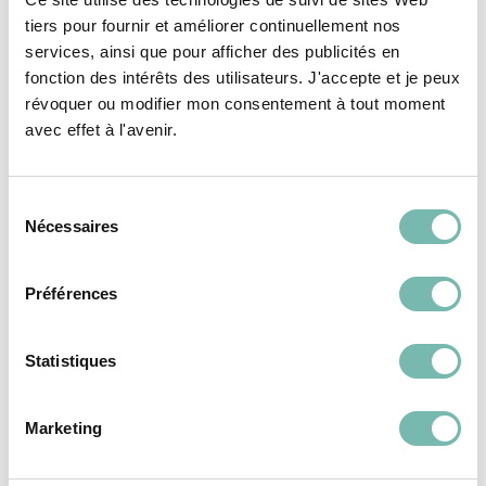
RESSOURCERIE LE CARRÉ
RESSOURCERIE LE CARRÉ
tiers pour fournir et améliorer continuellement nos
TOURNAI
TOURNAI
services, ainsi que pour afficher des publicités en
fonction des intérêts des utilisateurs. J'accepte et je peux
révoquer ou modifier mon consentement à tout moment
avec effet à l'avenir.
Sélection
SANITAIRE &
SANITAIRE &
Nécessaires
du
CHAUFFAGE
CHAUFFAGE
consentement
Préférences
Statistiques
WC avec réservoir
WC Villeroy et Boch
Marketing
sortie horizontale
sortie horizontale
35,00 €
50,00 €