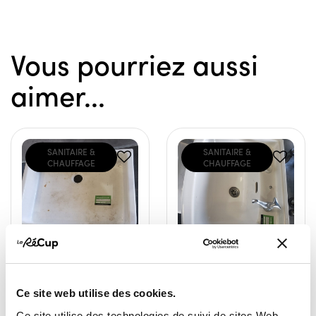
Vous pourriez aussi
aimer...
SANITAIRE &
SANITAIRE &
CHAUFFAGE
CHAUFFAGE
évier timbre d'office
Lavabo avec robinet
Ce site web utilise des cookies.
50,00 €
15,00 €
Ce site utilise des technologies de suivi de sites Web