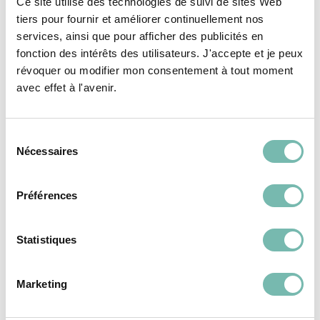
Ce site utilise des technologies de suivi de sites Web
Vous pourriez aussi
tiers pour fournir et améliorer continuellement nos
aimer...
services, ainsi que pour afficher des publicités en
fonction des intérêts des utilisateurs. J'accepte et je peux
révoquer ou modifier mon consentement à tout moment
avec effet à l'avenir.
VÊTEMENTS
VÊTEMENTS
FEMME
FEMME
Sélection
Nécessaires
du
consentement
Préférences
Robe En Velours
Robe Courte Fluide
Statistiques
Pailleté Des Petits
Zébrée Essentiel
Hauts
Antwerp
Marketing
31,00 €
31,00 €
LES PETITS RIENS ASBL
LES PETITS RIENS ASBL