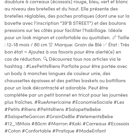
doublure à carreaux (écossais) rouge, bleu, vert et blanc
au niveau des bretelles et du haut. Elle présente des
bretelles réglables, des poches pratiques (dont une sur la
bavette avec l'inscription "39°B STREET") et des boutons
pressions sur les côtés pour faciliter l'habillage. Idéale
pour un look mignon et confortable au quotidien. 📏 Taille
: 12-18 mois / 80 cm 👚 Marque: Grain de Blé ✅ État : Très
bon état ⭐ Ajoutez à vos favoris pour être alerté(e) en
cas de réduction. 🔍 Découvrez tous nos articles via le
hashtag : #LesPetitsRiens Parfaite pour être portée avec
un body à manches longues de couleur unie, des
chaussettes épaisses et des petites baskets ou bottillons
pour un look décontracté et adorable. Peut être
complétée par un petit bonnet en tricot pour les journées
plus fraîches. #RueAmericaine #EconomieSociale #Les
#Petits #Riens #PetitsRiens #SalopetteBebe
#SalopetteGarcon #GrainDeBle #VetementsBebe
#12_18Mois #80cm #Marron #Kaki #Carreaux #Ecossais
#Coton #Confortable #Pratique #ModeEnfant