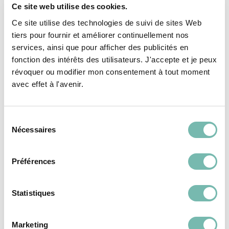
Ce site web utilise des cookies.
évier timbre d'office
Lavabo avec robinet
Ce site utilise des technologies de suivi de sites Web
50,00 €
15,00 €
tiers pour fournir et améliorer continuellement nos
services, ainsi que pour afficher des publicités en
RESSOURCERIE LE CARRÉ
RESSOURCERIE LE CARRÉ
fonction des intérêts des utilisateurs. J'accepte et je peux
TOURNAI
TOURNAI
révoquer ou modifier mon consentement à tout moment
avec effet à l'avenir.
Sélection
Nécessaires
du
consentement
SANITAIRE &
SANITAIRE &
CHAUFFAGE
CHAUFFAGE
Préférences
Statistiques
Marketing