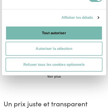
WC avec réservoir
WC Villeroy et Boch
sortie horizontale
sortie horizontale
Afficher les détails
35,00 €
50,00 €
RESSOURCERIE LE CARRÉ
RESSOURCERIE LE CARRÉ
Tout autoriser
TOURNAI
TOURNAI
Autoriser la sélection
Refuser tous les cookies optionnels
Voir plus
Un prix juste et transparent