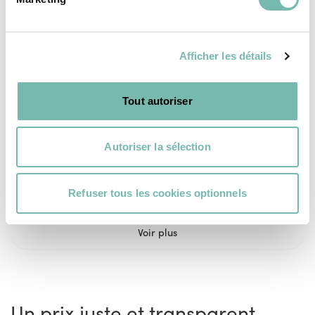
Carreaux blanc
Carreaux style
brillant
parquet
Afficher les détails
7,00 €
8,00 €
RESSOURCERIE LE CARRÉ
RESSOURCERIE LE CARRÉ
Tout autoriser
TOURNAI
TOURNAI
Autoriser la sélection
Refuser tous les cookies optionnels
Voir plus
Un prix juste et transparent