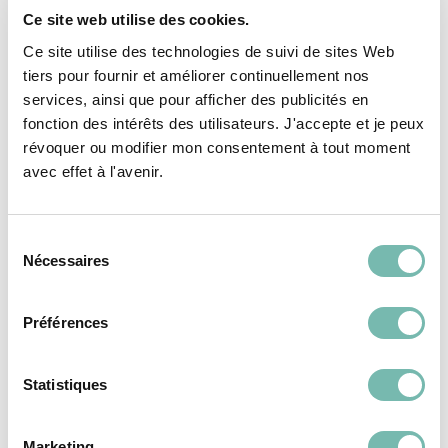
Châssis en PVC
Carreaux ocre brûlé
Ce site web utilise des cookies.
double ouvrant oscillo
7,00 €
Ce site utilise des technologies de suivi de sites Web
battant
RESSOURCERIE LE CARRÉ
tiers pour fournir et améliorer continuellement nos
60,00 €
TOURNAI
services, ainsi que pour afficher des publicités en
RESSOURCERIE LE CARRÉ
fonction des intérêts des utilisateurs. J'accepte et je peux
TOURNAI
révoquer ou modifier mon consentement à tout moment
avec effet à l'avenir.
Sélection
Nécessaires
du
consentement
REVÊTEMENTS DE
REVÊTEMENTS DE
Préférences
SOL
SOL
Statistiques
Marketing