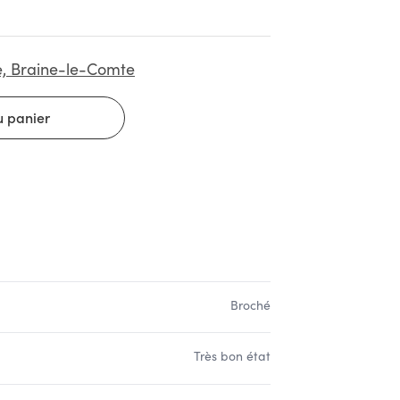
e, Braine-le-Comte
Broché
Très bon état