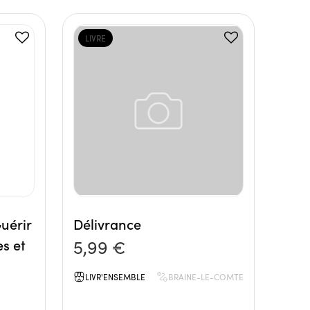
LIVRE
uérir
Délivrance
es et
5,99 €
LIVR'ENSEMBLE
BRAINE-LE-COMTE