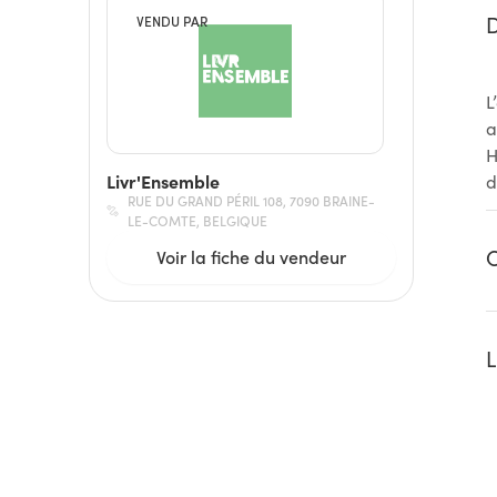
D
VENDU PAR
L
a
H
Livr'Ensemble
d
RUE DU GRAND PÉRIL 108, 7090 BRAINE-
LE-COMTE, BELGIQUE
C
Voir la fiche du vendeur
L