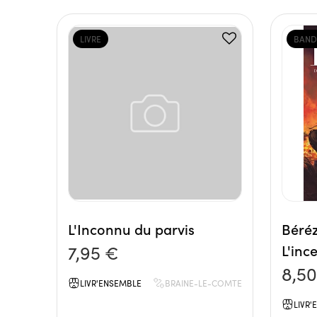
LIVRE
BAND
L'Inconnu du parvis
Béréz
7,95 €
L'inc
8,5
LIVR'ENSEMBLE
BRAINE-LE-COMTE
LIVR