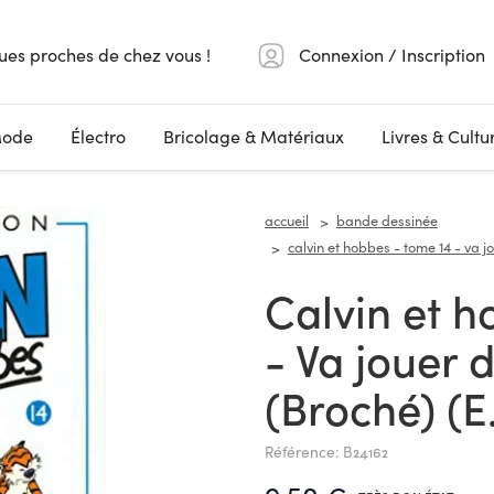
ues proches de chez vous !
Connexion / Inscription
ode
Électro
Bricolage & Matériaux
Livres & Cultu
accueil
bande dessinée
calvin et hobbes - tome 14 - va jo
Calvin et hobbes - Tome 14
- Va jouer d
(Broché) (E
Référence: B24162