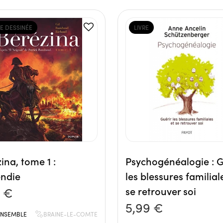
E DESSINÉE
LIVRE
ina, tome 1 :
Psychogénéalogie : G
endie
les blessures familial
0 €
se retrouver soi
5,99 €
'ENSEMBLE
BRAINE-LE-COMTE