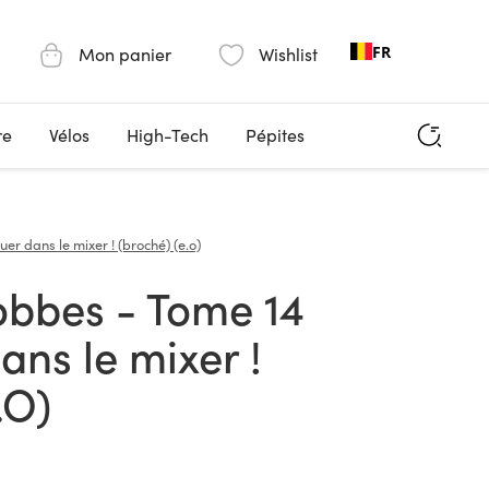
FR
Mon panier
Wishlist
re
Vélos
High-Tech
Pépites
uer dans le mixer ! (broché) (e.o)
ans le mixer !
.O)