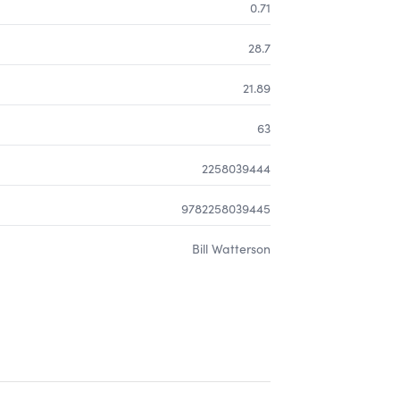
0.71
28.7
21.89
63
2258039444
9782258039445
Bill Watterson