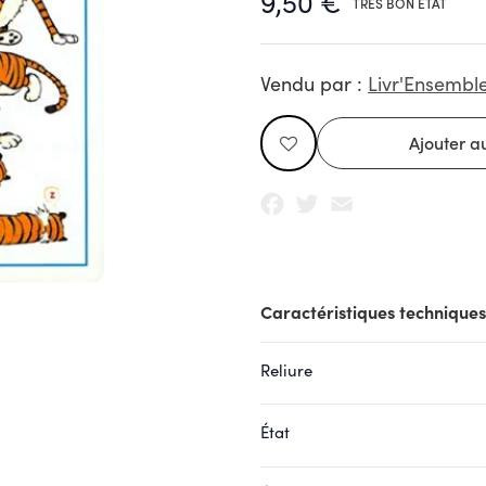
9,50 €
TRÈS BON ÉTAT
Vendu par :
Livr'Ensembl
Facebook
Twitter
Email
Caractéristiques techniques
Reliure
État