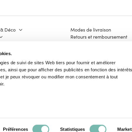
 & Déco
Modes de livraison
Retours et remboursement
Moyens de paiement
ge & Matériaux
FAQ
okies.
 Culture
Contact
ogies de suivi de sites Web tiers pour fournir et améliorer
Mentions légales
s, ainsi que pour afficher des publicités en fonction des intérêt
ech
Vie Privée
e et je peux révoquer ou modifier mon consentement à tout
Charte Cookies
ir.
Conditions Générales d'Utili
Français
Préférences
Statistiques
Market
Paieme