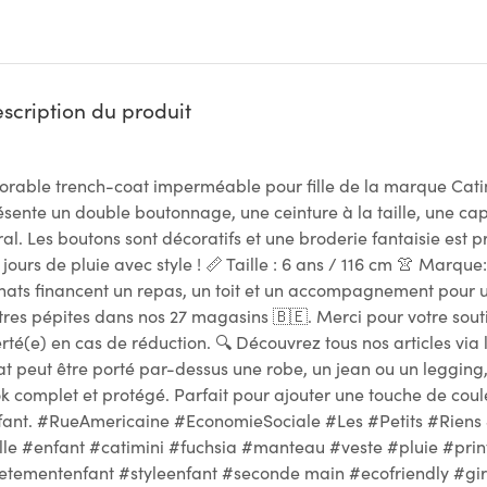
scription du produit
orable trench-coat imperméable pour fille de la marque Catimi
ésente un double boutonnage, une ceinture à la taille, une cap
oral. Les boutons sont décoratifs et une broderie fantaisie est
 jours de pluie avec style ! 📏 Taille : 6 ans / 116 cm 👚 Marque
hats financent un repas, un toit et un accompagnement pour 
tres pépites dans nos 27 magasins 🇧🇪. Merci pour votre souti
erté(e) en cas de réduction. 🔍 Découvrez tous nos articles via
at peut être porté par-dessus une robe, un jean ou un legging,
ok complet et protégé. Parfait pour ajouter une touche de coul
fant. #RueAmericaine #EconomieSociale #Les #Petits #Riens
ille #enfant #catimini #fuchsia #manteau #veste #pluie #p
etementenfant #styleenfant #seconde main #ecofriendly #girl