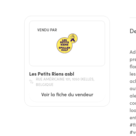
De
VENDU PAR
Ad
pr
fl
Les Petits Riens asbl
les
RUE AMÉRICAINE 101, 1050 IXELLES,
ac
BELGIQUE
au
Voir la fiche du vendeur
al
co
lo
en
#f
#v