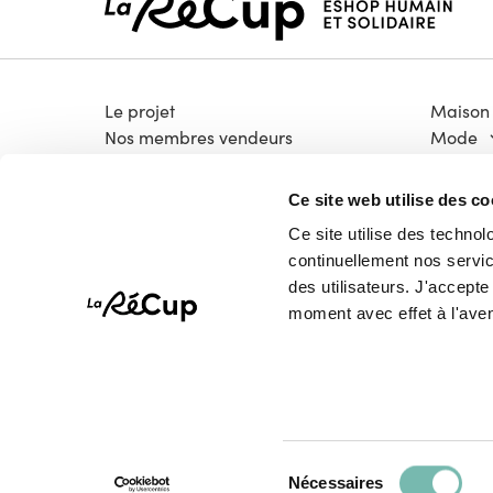
Le projet
Maison
Nos membres vendeurs
Mode
Notre modèle coopératif
Électro
Notre garantie qualité
Bricola
Ce site web utilise des co
Devenir vendeur
Livres &
Ce site utilise des technol
Vélos
continuellement nos service
High-T
des utilisateurs. J'accept
Pépites
moment avec effet à l'aven
Sélection
Tous droits réservés © La Récup.be 2026
Nécessaires