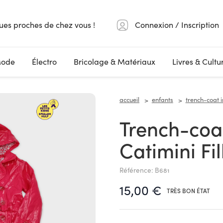
ues proches de chez vous !
Connexion / Inscription
ode
Électro
Bricolage & Matériaux
Livres & Cultu
accueil
enfants
trench-coat i
Trench-coat Imperméable
Catimini Fi
Référence: B681
15,00 €
TRÈS BON ÉTAT