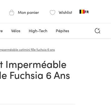
FR
Mon panier
Wishlist
re
Vélos
High-Tech
Pépites
mperméable catimini fille fuchsia 6 ans
lle Fuchsia 6 Ans