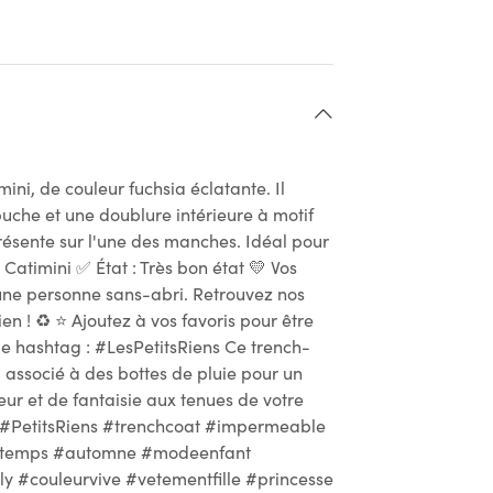
ni, de couleur fuchsia éclatante. Il
uche et une doublure intérieure à motif
 présente sur l'une des manches. Idéal pour
: Catimini ✅ État : Très bon état 💛 Vos
une personne sans-abri. Retrouvez nos
en ! ♻ ⭐ Ajoutez à vos favoris pour être
 le hashtag : #LesPetitsRiens Ce trench-
 associé à des bottes de pluie pour un
eur et de fantaisie aux tenues de votre
 #PetitsRiens #trenchcoat #impermeable
rintemps #automne #modeenfant
y #couleurvive #vetementfille #princesse