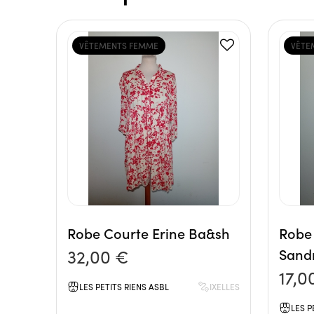
VÊTEMENTS FEMME
VÊTE
Robe Courte Erine Ba&sh
Robe 
32,00 €
Sand
17,0
LES PETITS RIENS ASBL
IXELLES
LES P