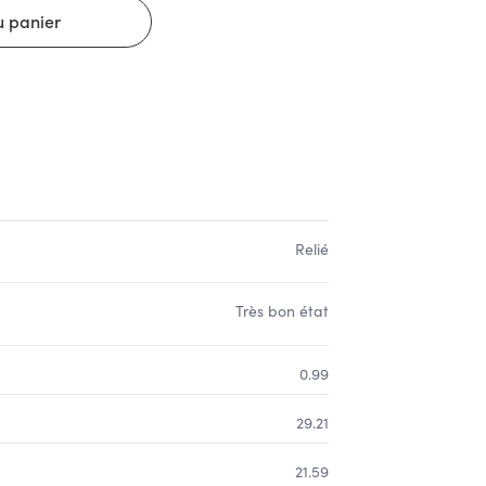
Relié
Très bon état
0.99
29.21
21.59