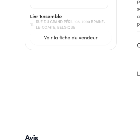
p
s
Livr'Ensemble
a
RUE DU GRAND PÉRIL 108, 7090 BRAINE-
p
LE-COMTE, BELGIQUE
Voir la fiche du vendeur
C
L
Avis