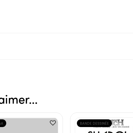
aimer...
GA
BANDE DESSINÉE