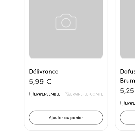
Délivrance
Dofus
5,99 €
Brume
5,25
LIVR'ENSEMBLE
BRAINE-LE-COMTE
LIVR