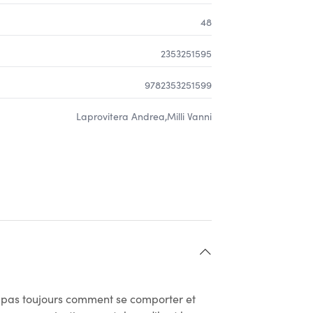
48
2353251595
9782353251599
Laprovitera Andrea,Milli Vanni
it pas toujours comment se comporter et