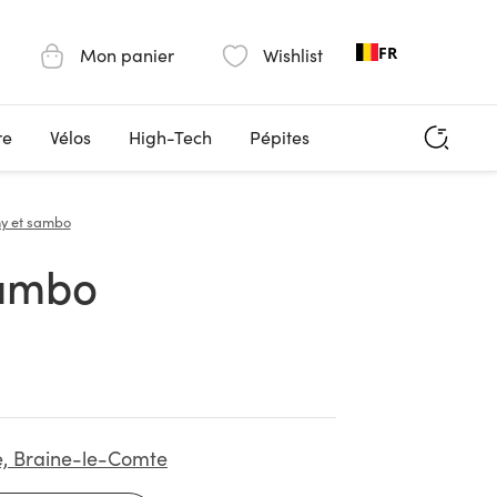
FR
Mon panier
Wishlist
re
Vélos
High-Tech
Pépites
y et sambo
Sambo
e, Braine-le-Comte