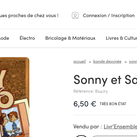
ues proches de chez vous !
Connexion / Inscription
ode
Électro
Bricolage & Matériaux
Livres & Cultu
accueil
bande dessinée
sonn
Sonny et 
Référence: B24173
6,50 €
TRÈS BON ÉTAT
Vendu par :
Livr'Ensembl