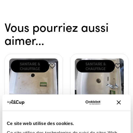
Vous pourriez aussi
aimer...
SANITAIRE &
SANITAIRE &
CHAUFFAGE
CHAUFFAGE
évier timbre d'office
Lavabo avec robinet
Ce site web utilise des cookies.
50,00 €
15,00 €
Ce site utilise des technologies de suivi de sites Web