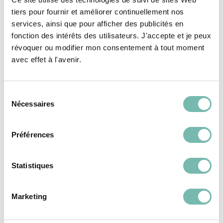
RESSOURCERIE LE CARRÉ
RESSOURCERIE LE CARRÉ
tiers pour fournir et améliorer continuellement nos
TOURNAI
TOURNAI
services, ainsi que pour afficher des publicités en
fonction des intérêts des utilisateurs. J'accepte et je peux
révoquer ou modifier mon consentement à tout moment
avec effet à l'avenir.
Sélection
SANITAIRE &
SANITAIRE &
Nécessaires
du
CHAUFFAGE
CHAUFFAGE
consentement
Préférences
Statistiques
WC avec réservoir
WC Villeroy et Boch
Marketing
sortie horizontale
sortie horizontale
35,00 €
50,00 €