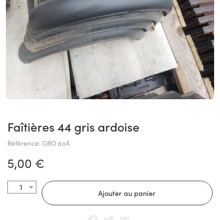
Faîtières 44 gris ardoise
Référence: GRO 60A
5,00 €
Facebook
Twitter
Email