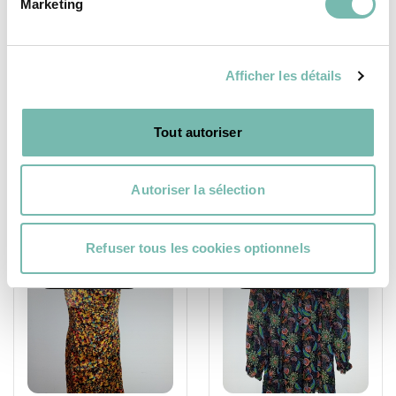
Marketing
Pailleté Des Petits
Zébrée Essentiel
Hauts
Antwerp
31,00 €
31,00 €
Afficher les détails
LES PETITS RIENS ASBL
LES PETITS RIENS ASBL
IXELLES
IXELLES
Tout autoriser
Autoriser la sélection
Refuser tous les cookies optionnels
VÊTEMENTS
VÊTEMENTS
FEMME
FEMME