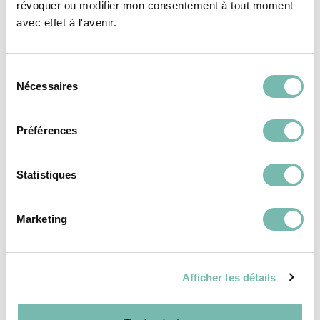
révoquer ou modifier mon consentement à tout moment
REVÊTEMENTS DE
REVÊTEMENTS DE
avec effet à l'avenir.
SOL
SOL
Sélection
Nécessaires
du
consentement
Préférences
Carreaux blanc
Carreaux style
brillant
parquet
Statistiques
7,00 €
8,00 €
RESSOURCERIE LE CARRÉ
RESSOURCERIE LE CARRÉ
Marketing
TOURNAI
TOURNAI
Afficher les détails