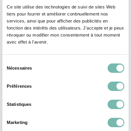
RESSOURCERIE LE CARRÉ
60,00 €
Ce site utilise des technologies de suivi de sites Web
TOURNAI
tiers pour fournir et améliorer continuellement nos
RESSOURCERIE LE CARRÉ
services, ainsi que pour afficher des publicités en
TOURNAI
fonction des intérêts des utilisateurs. J'accepte et je peux
révoquer ou modifier mon consentement à tout moment
avec effet à l'avenir.
Sélection
Nécessaires
du
REVÊTEMENTS DE
REVÊTEMENTS DE
consentement
SOL
SOL
Préférences
Statistiques
Marketing
Carreaux blanc
Carreaux style