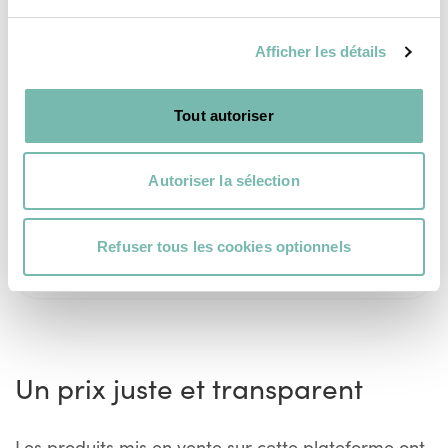
brillant
parquet
7,00 €
8,00 €
Afficher les détails
RESSOURCERIE LE CARRÉ
RESSOURCERIE LE CARRÉ
TOURNAI
TOURNAI
Tout autoriser
Autoriser la sélection
Refuser tous les cookies optionnels
Voir plus
Un prix juste et transparent
Les produits mis en vente sur cette plateforme ont