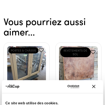
Vous pourriez aussi
aimer...
PORTES & CHÂSSIS
REVÊTEMENTS DE
SOL
Châssis en PVC
Carreaux ocre brûlé
double ouvrant oscillo
7,00 €
Ce site web utilise des cookies.
battant