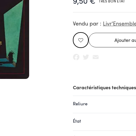
9,50 €
TRÈS BON ÉTAT
Vendu par :
Livr'Ensembl
Facebook
Twitter
Email
Caractéristiques techniques
Reliure
État