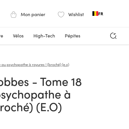
FR
Mon panier
Wishlist
re
Vélos
High-Tech
Pépites
e au psychopathe à rayures ! (broché) (e.o)
psychopathe à
Broché) (E.O)