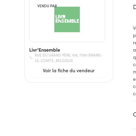
D
VENDU PAR
V
p
r
Livr'Ensemble
a
RUE DU GRAND PÉRIL 108, 7090 BRAINE-
q
LE-COMTE, BELGIQUE
c
Voir la fiche du vendeur
m
e
c
c
C