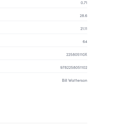
0.71
28.6
21.11
64
225805110X
9782258051102
Bill Watterson