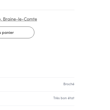
e, Braine-le-Comte
Broché
Très bon état