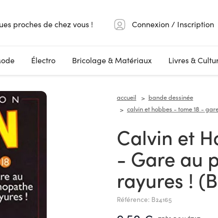
ues proches de chez vous !
Connexion / Inscription
ode
Électro
Bricolage & Matériaux
Livres & Cultu
accueil
bande dessinée
calvin et hobbes - tome 18 - gar
Calvin et Hobbes - Tome 18
- Gare au 
rayures ! (
Référence: B24165