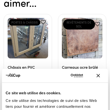
aimer...
PORTES & CHÂSSIS
REVÊTEMENTS DE
SOL
Châssis en PVC
Carreaux ocre brûlé
double ouvrant oscillo
7,00 €
battant
RESSOURCERIE LE CARRÉ
60,00 €
TOURNAI
Ce site web utilise des cookies.
RESSOURCERIE LE CARRÉ
TOURNAI
Ce site utilise des technologies de suivi de sites Web
tiers pour fournir et améliorer continuellement nos