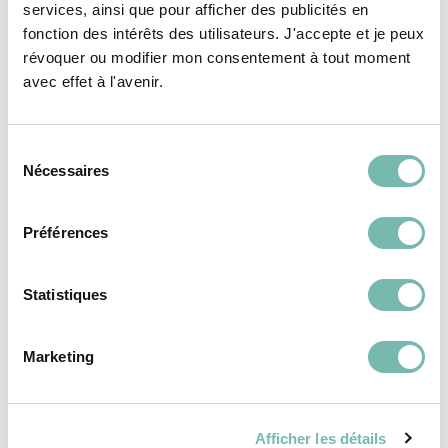
services, ainsi que pour afficher des publicités en
fonction des intérêts des utilisateurs. J'accepte et je peux
révoquer ou modifier mon consentement à tout moment
avec effet à l'avenir.
REVÊTEMENTS DE
REVÊTEMENTS DE
SOL
SOL
Sélection
Nécessaires
du
consentement
Préférences
Statistiques
Carreaux blanc
Carreaux style
brillant
parquet
Marketing
7,00 €
8,00 €
RESSOURCERIE LE CARRÉ
RESSOURCERIE LE CARRÉ
TOURNAI
TOURNAI
Afficher les détails