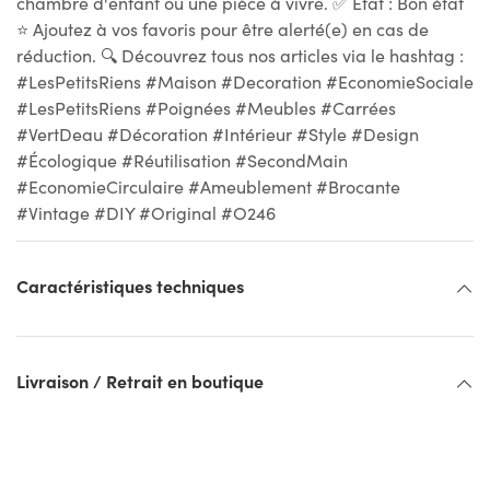
chambre d'enfant ou une pièce à vivre. ✅ État : Bon état
⭐ Ajoutez à vos favoris pour être alerté(e) en cas de
réduction. 🔍 Découvrez tous nos articles via le hashtag :
#LesPetitsRiens #Maison #Decoration #EconomieSociale
#LesPetitsRiens #Poignées #Meubles #Carrées
#VertDeau #Décoration #Intérieur #Style #Design
#Écologique #Réutilisation #SecondMain
#EconomieCirculaire #Ameublement #Brocante
#Vintage #DIY #Original #O246
Caractéristiques techniques
Livraison / Retrait en boutique