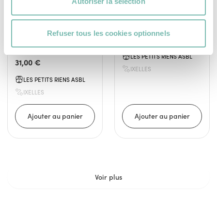
Autoriser la sélection
Robe En Soie À Motifs
Blouse Fleurie Ba&sh
Refuser tous les cookies optionnels
Colorés Essentiel
28,00 €
Antwerp L
LES PETITS RIENS ASBL
31,00 €
IXELLES
LES PETITS RIENS ASBL
IXELLES
Voir plus