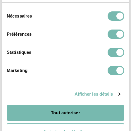
Robe En Velours
Robe Courte Fluide
Sélection
Pailleté Des Petits
Zébrée Essentiel
Nécessaires
du
Hauts
Antwerp
consentement
31,00 €
31,00 €
Préférences
LES PETITS RIENS ASBL
LES PETITS RIENS ASBL
IXELLES
IXELLES
Statistiques
Marketing
Afficher les détails
VÊTEMENTS
VÊTEMENTS
FEMME
FEMME
Tout autoriser