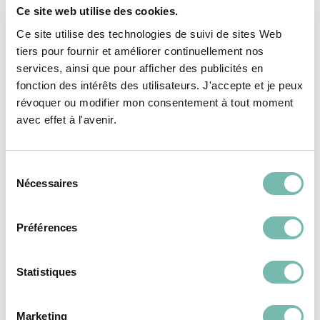
Ce site web utilise des cookies.
Ce site utilise des technologies de suivi de sites Web
tiers pour fournir et améliorer continuellement nos
services, ainsi que pour afficher des publicités en
Vous pourriez aussi
fonction des intérêts des utilisateurs. J'accepte et je peux
révoquer ou modifier mon consentement à tout moment
aimer...
avec effet à l'avenir.
Sélection
Nécessaires
du
PÉPITES
PÉPITES
consentement
ACCESSOIRES
ACCESSOIRES
Préférences
Statistiques
Marketing
Sac Pascale Rayé
Sac Pascale Label