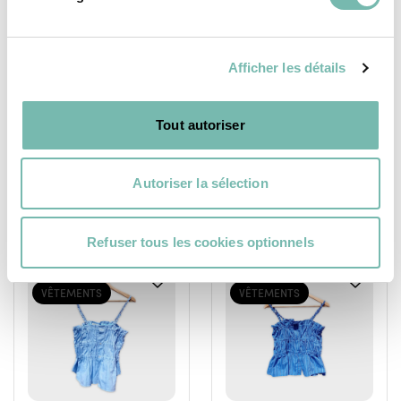
Label Jaune
Jaune À Carreaux
80,00 €
Orange
80,00 €
Afficher les détails
LES PETITS RIENS ASBL
LES PETITS RIENS ASBL
IXELLES
IXELLES
Tout autoriser
Autoriser la sélection
Refuser tous les cookies optionnels
PÉPITES
PÉPITES
VÊTEMENTS
VÊTEMENTS