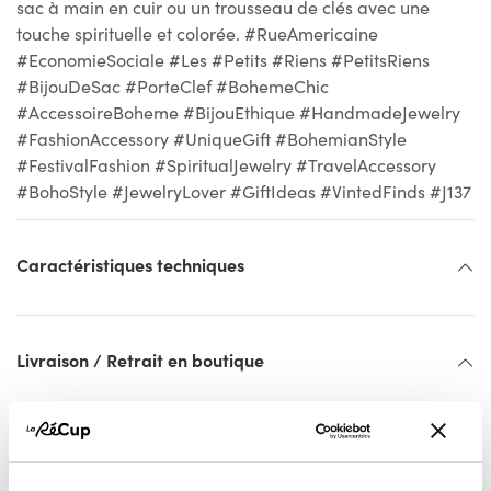
sac à main en cuir ou un trousseau de clés avec une
touche spirituelle et colorée. #RueAmericaine
#EconomieSociale #Les #Petits #Riens #PetitsRiens
#BijouDeSac #PorteClef #BohemeChic
#AccessoireBoheme #BijouEthique #HandmadeJewelry
#FashionAccessory #UniqueGift #BohemianStyle
#FestivalFashion #SpiritualJewelry #TravelAccessory
#BohoStyle #JewelryLover #GiftIdeas #VintedFinds #J137
Caractéristiques techniques
Livraison / Retrait en boutique