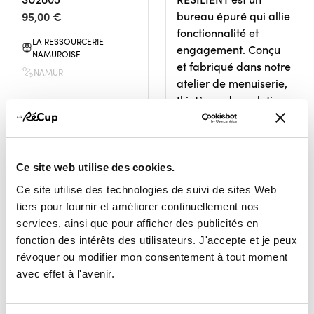
95,00 €
bureau épuré qui allie
fonctionnalité et
LA RESSOURCERIE
engagement. Conçu
NAMUROISE
et fabriqué dans notre
NAMUR
atelier de menuiserie,
Il intègre des solutions
de rangement
discrètes dans une
ligne sobre et
élégante.
Ce site web utilise des cookies.
2 970,00 €
Ce site utilise des technologies de suivi de sites Web
tiers pour fournir et améliorer continuellement nos
LA RESSOURCERIE
NAMUROISE
services, ainsi que pour afficher des publicités en
fonction des intérêts des utilisateurs. J'accepte et je peux
NAMUR
révoquer ou modifier mon consentement à tout moment
avec effet à l'avenir.