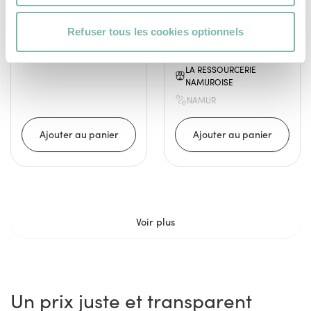
par un ferronnier
local.
Refuser tous les cookies optionnels
220,00 €
LA RESSOURCERIE
NAMUROISE
NAMUR
Voir plus
Un prix juste et transparent