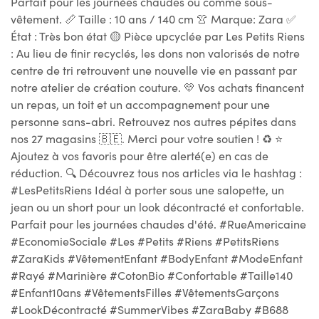
Parfait pour les journées chaudes ou comme sous-
vêtement. 📏 Taille : 10 ans / 140 cm 👚 Marque: Zara ✅
État : Très bon état 🟡 Pièce upcyclée par Les Petits Riens
: Au lieu de finir recyclés, les dons non valorisés de notre
centre de tri retrouvent une nouvelle vie en passant par
notre atelier de création couture. 💛 Vos achats financent
un repas, un toit et un accompagnement pour une
personne sans-abri. Retrouvez nos autres pépites dans
nos 27 magasins 🇧🇪. Merci pour votre soutien ! ♻ ⭐
Ajoutez à vos favoris pour être alerté(e) en cas de
réduction. 🔍 Découvrez tous nos articles via le hashtag :
#LesPetitsRiens Idéal à porter sous une salopette, un
jean ou un short pour un look décontracté et confortable.
Parfait pour les journées chaudes d'été. #RueAmericaine
#EconomieSociale #Les #Petits #Riens #PetitsRiens
#ZaraKids #VêtementEnfant #BodyEnfant #ModeEnfant
#Rayé #Marinière #CotonBio #Confortable #Taille140
#Enfant10ans #VêtementsFilles #VêtementsGarçons
#LookDécontracté #SummerVibes #ZaraBaby #B688