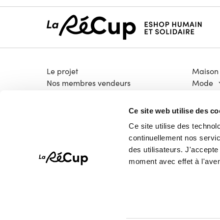
Le projet
Maison
Nos membres vendeurs
Mode
Notre modèle coopératif
Électro
Notre garantie qualité
Bricola
Ce site web utilise des co
Devenir vendeur
Livres &
Ce site utilise des technol
Vélos
continuellement nos service
High-T
des utilisateurs. J'accept
Pépites
moment avec effet à l'aven