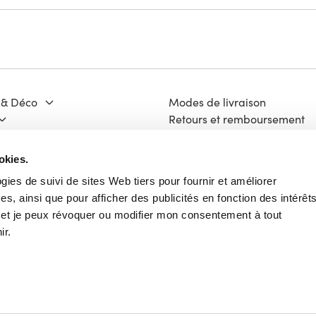
 & Déco
Modes de livraison
Retours et remboursement
Moyens de paiement
ge & Matériaux
FAQ
okies.
 Culture
Contact
ogies de suivi de sites Web tiers pour fournir et améliorer
Mentions légales
s, ainsi que pour afficher des publicités en fonction des intérêt
ech
Vie Privée
e et je peux révoquer ou modifier mon consentement à tout
Charte Cookies
ir.
Conditions Générales d'Utili
Français