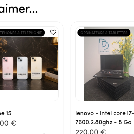
aimer...
TPHONES & TÉLÉPHONIE
ORDINATEURS & TABLETTES
e 15
lenovo - intel core i7
,00 €
7600.2.80ghz - 8 Go
220,00 €