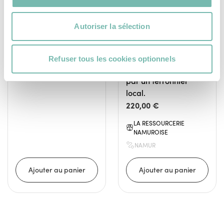
LA RESSOURCERIE
menuiserie, incarne
NAMUROISE
l’élégance sobre avec
NAMUR
Autoriser la sélection
son assise en bois de
récupération massif et
ses deux pièces
Refuser tous les cookies optionnels
métalliques façonnées
par un ferronnier
local.
220,00 €
LA RESSOURCERIE
NAMUROISE
NAMUR