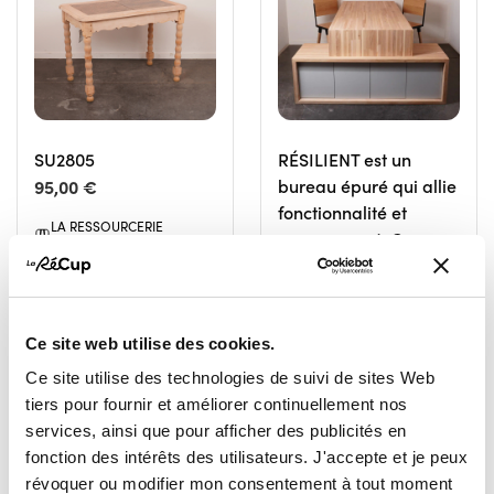
SU2805
RÉSILIENT est un
95,00 €
bureau épuré qui allie
fonctionnalité et
LA RESSOURCERIE
engagement. Conçu
NAMUROISE
et fabriqué dans notre
NAMUR
atelier de menuiserie,
Il intègre des solutions
de rangement
Ce site web utilise des cookies.
discrètes dans une
Ce site utilise des technologies de suivi de sites Web
ligne sobre et
tiers pour fournir et améliorer continuellement nos
élégante.
services, ainsi que pour afficher des publicités en
2 970,00 €
fonction des intérêts des utilisateurs. J'accepte et je peux
révoquer ou modifier mon consentement à tout moment
LA RESSOURCERIE