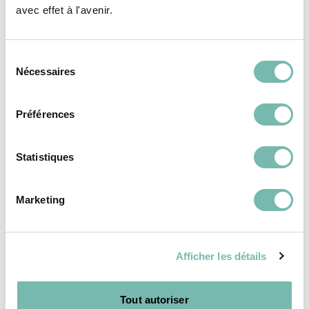
avec effet à l'avenir.
NAMUROISE
NAMUR
Sélection
Nécessaires
du
consentement
Préférences
MEUBLES
MEUBLES
Statistiques
Marketing
Afficher les détails
ACCUEILLANT
La chaise Alliance
2 330,00 €
conçue et fabriquée
Tout autoriser
dans notre atelier