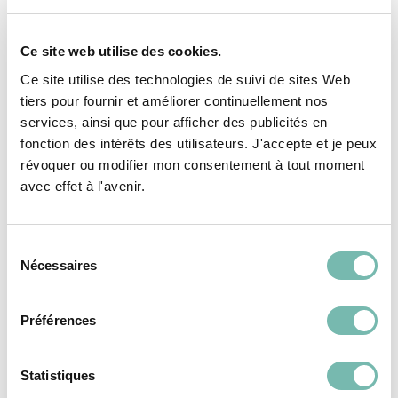
Ce site web utilise des cookies.
Ce site utilise des technologies de suivi de sites Web
tiers pour fournir et améliorer continuellement nos
Iphone 14
Iphone 15
services, ainsi que pour afficher des publicités en
350,00 €
450,00 €
fonction des intérêts des utilisateurs. J'accepte et je peux
révoquer ou modifier mon consentement à tout moment
ASBL DROIT ET DEVOIR
ASBL DROIT ET DEVOIR
avec effet à l'avenir.
MONS
MONS
Sélection
Nécessaires
du
consentement
Préférences
ORDINATEURS &
ORDINATEURS &
TABLETTES
TABLETTES
Statistiques