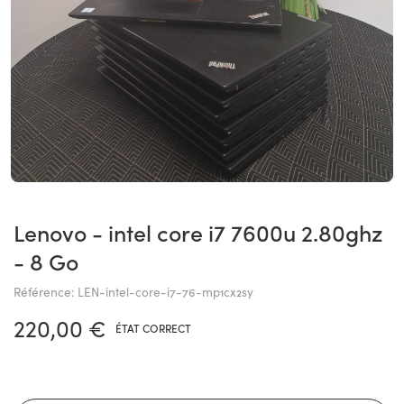
lenovo - intel core i7 7600u 2.80ghz
- 8 Go
Référence: LEN-intel-core-i7-76-mp1cx2sy
220,00 €
ÉTAT CORRECT