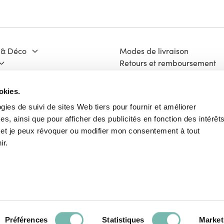
 & Déco
Modes de livraison
Retours et remboursement
Moyens de paiement
ge & Matériaux
FAQ
okies.
 Culture
Contact
ogies de suivi de sites Web tiers pour fournir et améliorer
Mentions légales
s, ainsi que pour afficher des publicités en fonction des intérêt
ech
Vie Privée
e et je peux révoquer ou modifier mon consentement à tout
Charte Cookies
ir.
Conditions Générales d'Utili
Français
Préférences
Statistiques
Market
Paieme