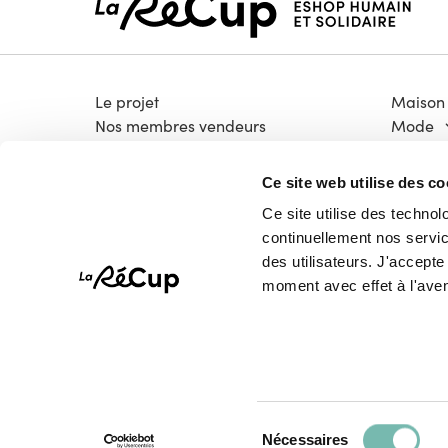
Le projet
Maison
Nos membres vendeurs
Mode
Notre modèle coopératif
Électro
Notre garantie qualité
Bricola
Ce site web utilise des co
Devenir vendeur
Livres &
Ce site utilise des technol
Vélos
continuellement nos service
High-T
des utilisateurs. J'accept
Pépites
moment avec effet à l'aven
Sélection
Tous droits réservés © La Récup.be 2026
Nécessaires