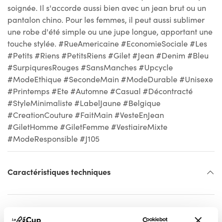
soignée. Il s'accorde aussi bien avec un jean brut ou un
pantalon chino. Pour les femmes, il peut aussi sublimer
une robe d'été simple ou une jupe longue, apportant une
touche stylée. #RueAmericaine #EconomieSociale #Les
#Petits #Riens #PetitsRiens #Gilet #Jean #Denim #Bleu
#SurpiquresRouges #SansManches #Upcycle
#ModeEthique #SecondeMain #ModeDurable #Unisexe
#Printemps #Ete #Automne #Casual #Décontracté
#StyleMinimaliste #LabelJaune #Belgique
#CreationCouture #FaitMain #VesteEnJean
#GiletHomme #GiletFemme #VestiaireMixte
#ModeResponsible #J105
Caractéristiques techniques
Livraison / Retrait en boutique