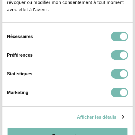
révoquer ou modifier mon consentement à tout moment
REVÊTEMENTS DE
REVÊTEMENTS DE
avec effet à l'avenir.
SOL
SOL
Sélection
Nécessaires
du
consentement
Préférences
Carreaux blanc
Carreaux style
brillant
parquet
Statistiques
7,00 €
8,00 €
RESSOURCERIE LE CARRÉ
RESSOURCERIE LE CARRÉ
Marketing
TOURNAI
TOURNAI
Afficher les détails