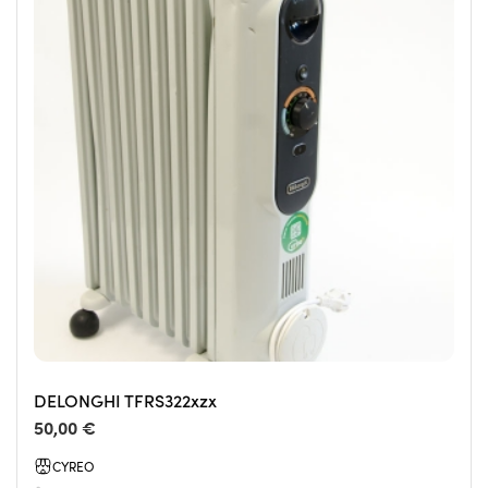
DELONGHI TFRS322xzx
50,00 €
CYREO