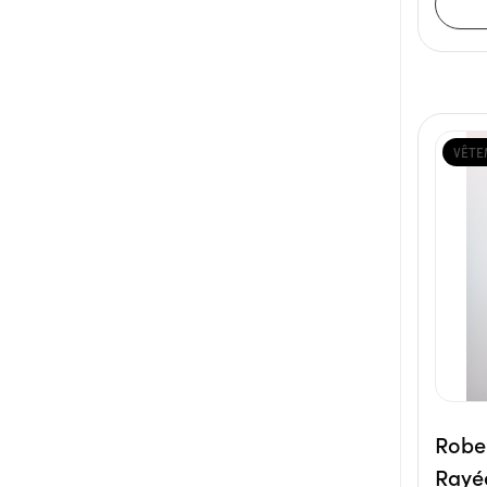
VÊTE
Robe
Rayé