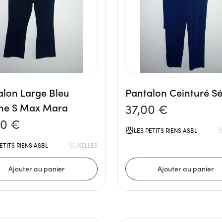
alon Large Bleu
Pantalon Ceinturé S
ne S Max Mara
37,00 €
00 €
LES PETITS RIENS ASBL
ETITS RIENS ASBL
IXELLES