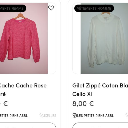
MENTS FEMME
VÊTEMENTS HOMME
 Cache Cache Rose
Gilet Zippé Coton Bl
uré
Celio Xl
0 €
8,00 €
ETITS RIENS ASBL
IXELLES
LES PETITS RIENS ASBL