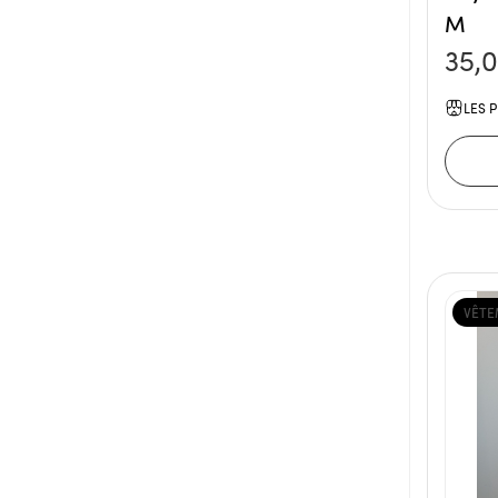
M
35,
LES P
VÊTE