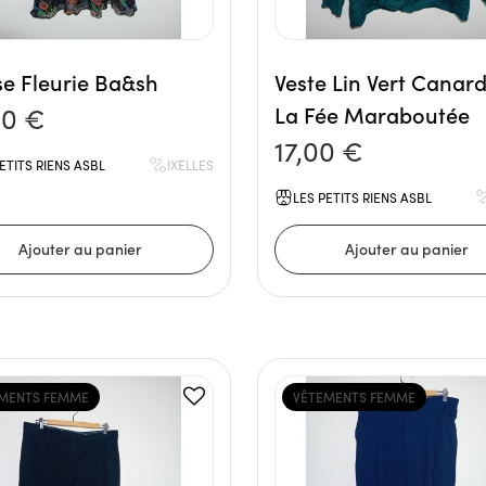
e Fleurie Ba&sh
Veste Lin Vert Canar
00 €
La Fée Maraboutée
17,00 €
ETITS RIENS ASBL
IXELLES
LES PETITS RIENS ASBL
MENTS FEMME
VÊTEMENTS FEMME