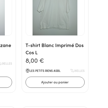
ézane
T-shirt Blanc Imprimé Dos
Cos L
8,00 €
IXELLES
LES PETITS RIENS ASBL
IXELLES