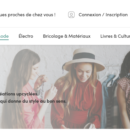
ues proches de chez vous !
Connexion / Inscription
ode
Électro
Bricolage & Matériaux
Livres & Cultu
éations upcyclées.
ui donne du style au bon sens.