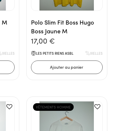
d M
Polo Slim Fit Boss Hugo
Boss Jaune M
17,00 €
IXELLES
LES PETITS RIENS ASBL
IXELLES
VÊTEMENTS HOMME