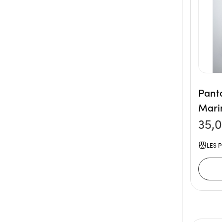
Pant
Mari
35,
LES P