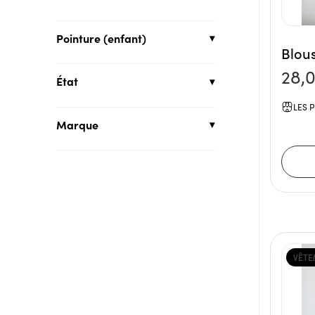
Pointure (enfant)
Blous
28,
État
LES P
Marque
VÊTE