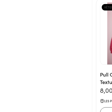
VÊTE
Pull
Text
8,0
LES P