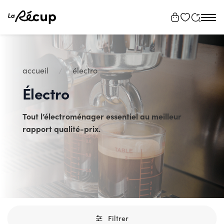
Tog
navi
accueil
électro
Électro
Tout l’électroménager essentiel au meilleur
rapport qualité-prix.
Filtrer