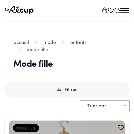
Tog
navi
accueil
mode
enfants
mode fille
Mode fille
Filtrer
MODE FILLE