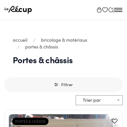
Tog
navi
accueil
bricolage & matériaux
portes & châssis
Portes & châssis
Filtrer
PORTES & CHÂSSIS