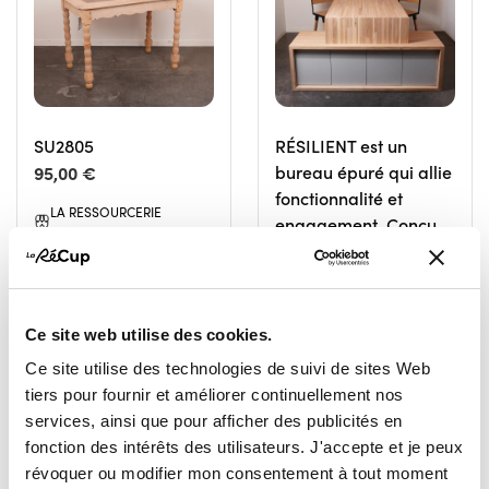
SU2805
RÉSILIENT est un
95,00 €
bureau épuré qui allie
fonctionnalité et
LA RESSOURCERIE
engagement. Conçu
NAMUROISE
et fabriqué dans notre
NAMUR
atelier de menuiserie,
Il intègre des solutions
de rangement
Ce site web utilise des cookies.
discrètes dans une
Ce site utilise des technologies de suivi de sites Web
ligne sobre et
tiers pour fournir et améliorer continuellement nos
élégante.
services, ainsi que pour afficher des publicités en
2 970,00 €
fonction des intérêts des utilisateurs. J'accepte et je peux
révoquer ou modifier mon consentement à tout moment
LA RESSOURCERIE