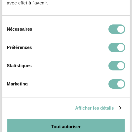
NAMUROISE
avec effet à l'avenir.
NAMUR
Sélection
Nécessaires
du
consentement
Préférences
MEUBLES
MEUBLES
Statistiques
Marketing
Afficher les détails
ACCUEILLANT
La chaise Alliance
2 330,00 €
conçue et fabriquée
dans notre atelier
Tout autoriser
LA RESSOURCERIE