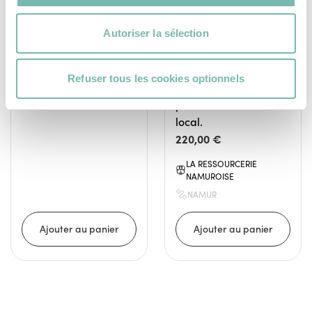
menuiserie, incarne
NAMUROISE
l’élégance sobre avec
NAMUR
Autoriser la sélection
son assise en bois de
récupération massif et
ses deux pièces
Refuser tous les cookies optionnels
métalliques façonnées
par un ferronnier
local.
220,00 €
LA RESSOURCERIE
NAMUROISE
NAMUR