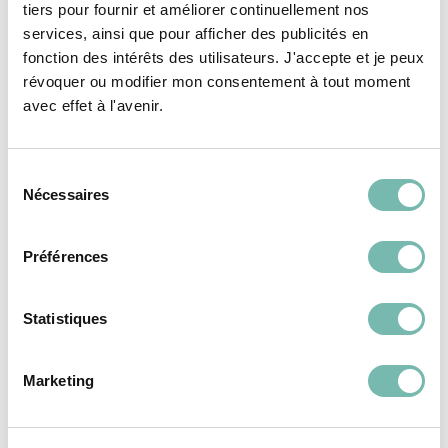
tiers pour fournir et améliorer continuellement nos
aimer...
services, ainsi que pour afficher des publicités en
fonction des intérêts des utilisateurs. J'accepte et je peux
révoquer ou modifier mon consentement à tout moment
avec effet à l'avenir.
VÊTEMENTS
VÊTEMENTS
FEMME
FEMME
Sélection
Nécessaires
du
consentement
Préférences
Robe En Velours
Robe Courte Fluide
Statistiques
Pailleté Des Petits
Zébrée Essentiel
Hauts
Antwerp
31,00 €
31,00 €
Marketing
LES PETITS RIENS ASBL
LES PETITS RIENS ASBL
IXELLES
IXELLES